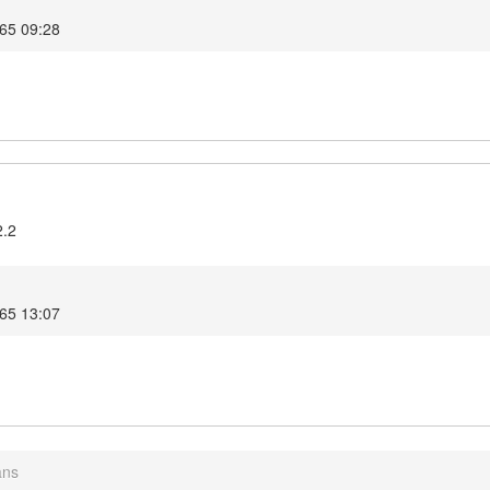
565 09:28
2.2
565 13:07
ans