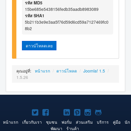
รหัส MD5
15be685e5438156fedb35aadb8983089
รหัส SHA1
5b211b3e9e3aa5f76d59d6cd59a7127469fc0
8b2
ดาวน์โหลดเลย
คุณอยู่ที่:
หน้าแรก
/
ดาวน์โหลด
/
Joomla! 1.5
/
1.5.26
Joomla!
Joomla!
Joomla!
Joomla!
Joomla!
Joomla!
Joomla!
บน
บน
บน
บน
บน
บน
บน
หน้าแรก
เกี่ยวกับเรา
ชุมชน
ฟอรั่ม
ส่วนเสริม
บริการ
คู่มือ
นัก
พัฒนา
ร้านค้า