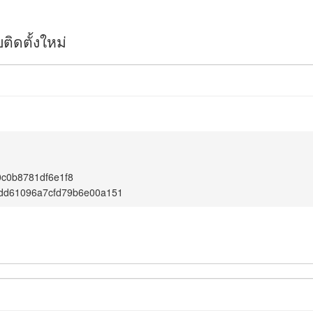
ิดตั้งใหม่
c0b8781df6e1f8
dd61096a7cfd79b6e00a151