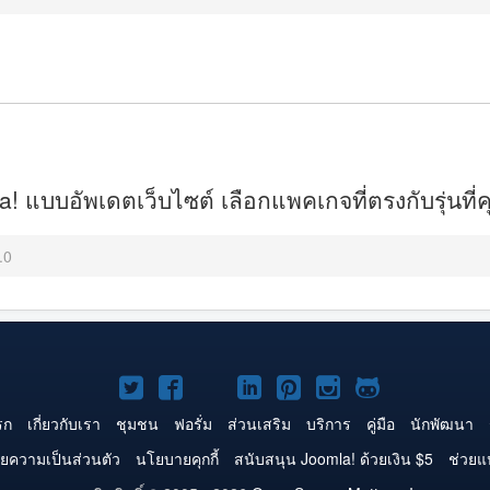
 แบบอัพเดตเว็บไซต์ เลือกแพคเกจที่ตรงกับรุ่นที่คุ
.0
Joomla!
Joomla!
Joomla!
Joomla!
Joomla!
Joomla!
Joomla!
บน
บน
บน
บน
บน
บน
บน
รก
เกี่ยวกับเรา
ชุมชน
ฟอรั่ม
ส่วนเสริม
บริการ
คู่มือ
นักพัฒนา
Twitter
Facebook
YouTube
LinkedIn
Pinterest
Instagram
GitHub
ยความเป็นส่วนตัว
นโยบายคุกกี้
สนับสนุน Joomla! ด้วยเงิน $5
ช่วยแ