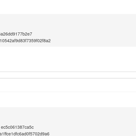
8a26dd9177b2e7
0542af9d83f7359f02f8a2
1ec5c061387ca5c
1ffce1dfc6ad0f5702d9a6