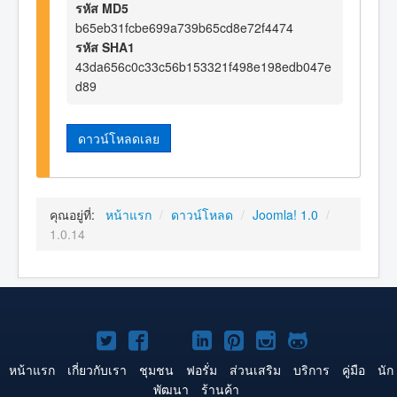
รหัส MD5
b65eb31fcbe699a739b65cd8e72f4474
รหัส SHA1
43da656c0c33c56b153321f498e198edb047e
d89
ดาวน์โหลดเลย
คุณอยู่ที่:
หน้าแรก
/
ดาวน์โหลด
/
Joomla! 1.0
/
1.0.14
Joomla!
Joomla!
Joomla!
Joomla!
Joomla!
Joomla!
Joomla!
บน
บน
บน
บน
บน
บน
บน
หน้าแรก
เกี่ยวกับเรา
ชุมชน
ฟอรั่ม
ส่วนเสริม
บริการ
คู่มือ
นัก
พัฒนา
ร้านค้า