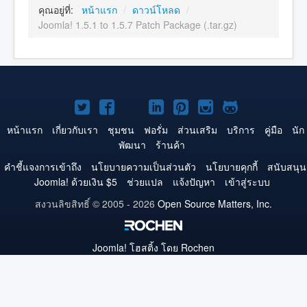
คุณอยู่ที่:
หน้าแรก
/
ดาวน์โหลด
/
Joomla! 1.5.1 to 1.5.7 Patch Package (.tar.gz)
Joomla!
Joomla!
Joomla!
Joomla!
Joomla!
Joomla!
Joomla!
บน
บน
บน
บน
บน
บน
บน
หน้าแรก
เกี่ยวกับเรา
ชุมชน
ฟอรั่ม
ส่วนเสริม
บริการ
คู่มือ
นัก
พัฒนา
ร้านค้า
Twitter
Facebook
YouTube
LinkedIn
Pinterest
Instagram
GitHub
คำชี้แจงการเข้าถึง
นโยบายความเป็นส่วนตัว
นโยบายคุกกี้
สนับสนุน
Joomla! ด้วยเงิน $5
ช่วยแปล
แจ้งปัญหา
เข้าสู่ระบบ
สงวนลิขสิทธิ์ © 2005 - 2026
Open Source Matters, Inc.
Joomla!
โฮสติ้ง โดย Rochen