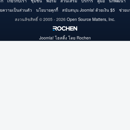
บน
บน
บน
บน
บน
บน
บน
รก
เกี่ยวกับเรา
ชุมชน
ฟอรั่ม
ส่วนเสริม
บริการ
คู่มือ
นักพัฒนา
Twitter
Facebook
YouTube
LinkedIn
Pinterest
Instagram
GitHub
ยความเป็นส่วนตัว
นโยบายคุกกี้
สนับสนุน Joomla! ด้วยเงิน $5
ช่วยแ
สงวนลิขสิทธิ์ © 2005 - 2026
Open Source Matters, Inc.
Joomla!
โฮสติ้ง โดย Rochen