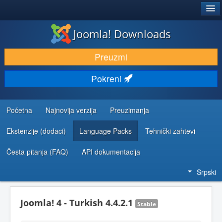
®
JOOMLA!
Joomla! Downloads
PREUZIMANJE I PROŠIRENJA (EKSTENZIJE)
Preuzmi
OTKRIJTE I NAUČITE
Pokreni
ZAJEDNICA I PODRŠKA
RESURSI ZA RAZVOJ
Početna
Najnovija verzija
Preuzimanja
Ekstenzije (dodaci)
Language Packs
Tehnički zahtevi
Česta pitanja (FAQ)
API dokumentacija
Srpski
Joomla! 4 - Turkish 4.4.2.1
Stable