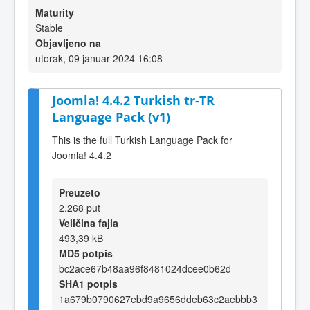
Maturity
Stable
Objavljeno na
utorak, 09 januar 2024 16:08
Joomla! 4.4.2 Turkish tr-TR
Language Pack (v1)
This is the full Turkish Language Pack for
Joomla! 4.4.2
Preuzeto
2.268 put
Veličina fajla
493,39 kB
MD5 potpis
bc2ace67b48aa96f8481024dcee0b62d
SHA1 potpis
1a679b0790627ebd9a9656ddeb63c2aebbb3