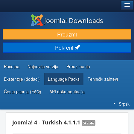
®
JOOMLA!
Joomla! Downloads
PREUZIMANJE I PROŠIRENJA (EKSTENZIJE)
Preuzmi
OTKRIJTE I NAUČITE
Pokreni
ZAJEDNICA I PODRŠKA
RESURSI ZA RAZVOJ
Početna
Najnovija verzija
Preuzimanja
Ekstenzije (dodaci)
Language Packs
Tehnički zahtevi
Česta pitanja (FAQ)
API dokumentacija
Srpski
Joomla! 4 - Turkish 4.1.1.1
Stable