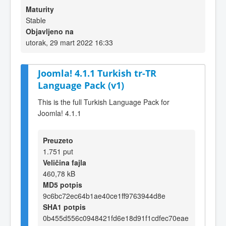
Maturity
Stable
Objavljeno na
utorak, 29 mart 2022 16:33
Joomla! 4.1.1 Turkish tr-TR
Language Pack (v1)
This is the full Turkish Language Pack for
Joomla! 4.1.1
Preuzeto
1.751 put
Veličina fajla
460,78 kB
MD5 potpis
9c6bc72ec64b1ae40ce1ff9763944d8e
SHA1 potpis
0b455d556c0948421fd6e18d91f1cdfec70eae