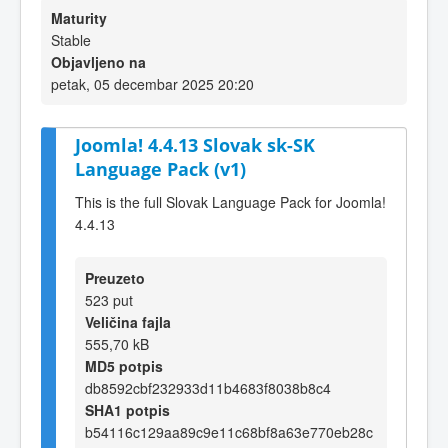
Maturity
Stable
Objavljeno na
petak, 05 decembar 2025 20:20
Joomla! 4.4.13 Slovak sk-SK
Language Pack (v1)
This is the full Slovak Language Pack for Joomla!
4.4.13
Preuzeto
523 put
Veličina fajla
555,70 kB
MD5 potpis
db8592cbf232933d11b4683f8038b8c4
SHA1 potpis
b54116c129aa89c9e11c68bf8a63e770eb28c