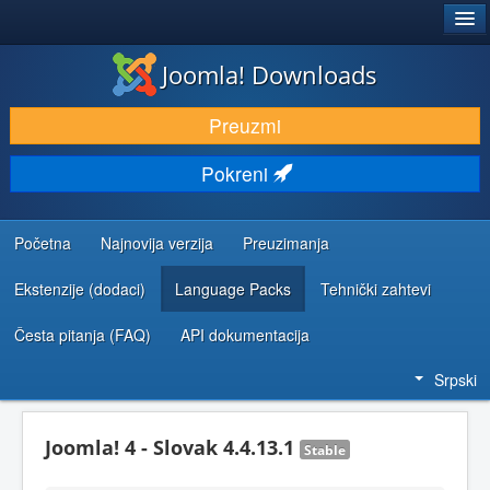
®
JOOMLA!
Joomla! Downloads
PREUZIMANJE I PROŠIRENJA (EKSTENZIJE)
Preuzmi
OTKRIJTE I NAUČITE
Pokreni
ZAJEDNICA I PODRŠKA
RESURSI ZA RAZVOJ
Početna
Najnovija verzija
Preuzimanja
Ekstenzije (dodaci)
Language Packs
Tehnički zahtevi
Česta pitanja (FAQ)
API dokumentacija
Srpski
Joomla! 4 - Slovak 4.4.13.1
Stable