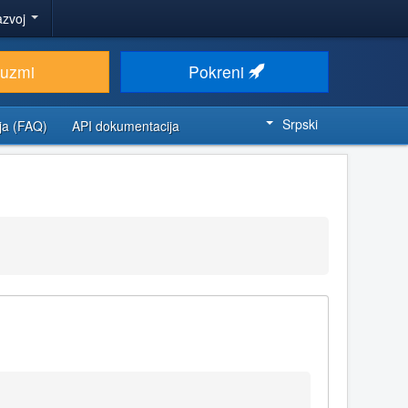
azvoj
euzmi
Pokreni
Srpski
ja (FAQ)
API dokumentacija