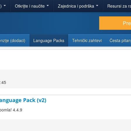
e)
Otkrijte i naučite
Zajednica i podrška
Resursi za r
Pr
nzije (dodaci)
Language Packs
Tehnički zahtevi
Česta pitan
0:45
 Language Pack (v2)
Joomla! 4.4.9