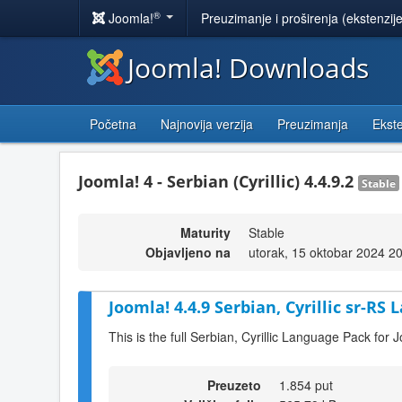
®
Joomla!
Preuzimanje i proširenja (ekstenzij
Joomla! Downloads
Početna
Najnovija verzija
Preuzimanja
Ekste
Joomla! 4 - Serbian (Cyrillic) 4.4.9.2
Stable
Maturity
Stable
Objavljeno na
utorak, 15 oktobar 2024 2
Joomla! 4.4.9 Serbian, Cyrillic sr-RS
This is the full Serbian, Cyrillic Language Pack for 
Preuzeto
1.854 put