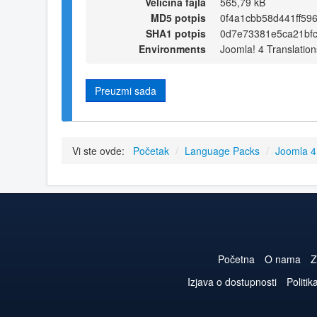
Veličina fajla
565,79 kB
MD5 potpis
0f4a1cbb58d441ff59
SHA1 potpis
0d7e73381e5ca21bf
Environments
Joomla! 4 Translation
Preuzmi sada
Vi ste ovde:
Početak
/
Language Packs
/
Joomla 
Početna
O nama
Z
Izjava o dostupnosti
Politik