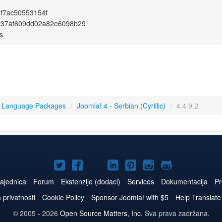
6f7ac50553154f
c37af609dd02a82e6098b29
s
4 Language Packages
/
Joomla! 4 - Serbian (Cyrillic)
/
4.4.9.2
Joomla!
Joomla!
Joomla!
Joomla!
Joomla!
Joomla!
Joomla!
na
na
na
naLinkedIn
na
na
na
ajednica
Forum
Ekstenzije (dodaci)
Services
Dokumentacija
Pr
Twitteru
Facebooku
YouTube
Pinterest
Instagram
GitHub
a privatnosti
Cookie Policy
Sponsor Joomla! with $5
Help Translate
© 2005 - 2026
Open Source Matters, Inc.
Sva prava zadržana.