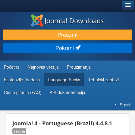
®
JOOMLA!
Joomla! Downloads
PREUZIMANJE I PROŠIRENJA (EKSTENZIJE)
Preuzmi
OTKRIJTE I NAUČITE
Pokreni
ZAJEDNICA I PODRŠKA
RESURSI ZA RAZVOJ
Početna
Najnovija verzija
Preuzimanja
Ekstenzije (dodaci)
Language Packs
Tehnički zahtevi
Česta pitanja (FAQ)
API dokumentacija
Srpski
Joomla! 4 - Portuguese (Brazil) 4.4.8.1
Stable