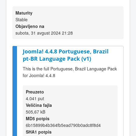
Maturity
Stable
Objavljeno na
subota, 31 avgust 2024 21:28
Joomla! 4.4.8 Portuguese, Brazil
pt-BR Language Pack (v1)
This is the full Portuguese, Brazil Language Pack
for Joomla! 4.4.8
Preuzeto
4.041 put
Veličina fajla
505,67 kB
MD5 potpis
6b15899b4b364fb5ead790b0adc8f8d4
SHA1 potpis