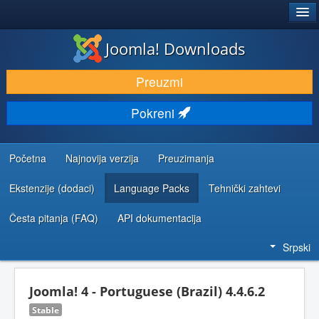
®
JOOMLA!
Joomla! Downloads
PREUZIMANJE I PROŠIRENJA (EKSTENZIJE)
Preuzmi
OTKRIJTE I NAUČITE
Pokreni
ZAJEDNICA I PODRŠKA
RESURSI ZA RAZVOJ
Početna
Najnovija verzija
Preuzimanja
Ekstenzije (dodaci)
Language Packs
Tehnički zahtevi
Česta pitanja (FAQ)
API dokumentacija
Srpski
Joomla! 4 - Portuguese (Brazil) 4.4.6.2
Stable