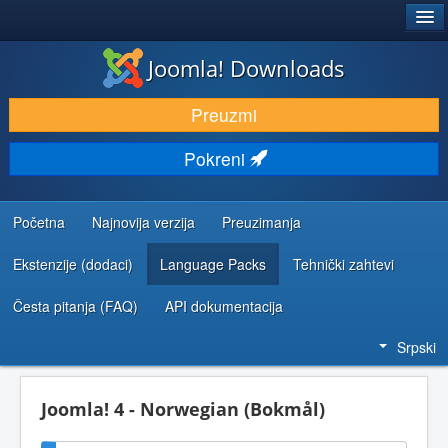
®
JOOMLA!
Joomla! Downloads
PREUZIMANJE I PROŠIRENJA (EKSTENZIJE)
Preuzmi
OTKRIJTE I NAUČITE
Pokreni
ZAJEDNICA I PODRŠKA
RESURSI ZA RAZVOJ
Početna
Najnovija verzija
Preuzimanja
Ekstenzije (dodaci)
Language Packs
Tehnički zahtevi
Česta pitanja (FAQ)
API dokumentacija
Srpski
Joomla! 4 - Norwegian (Bokmål)