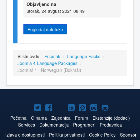
Objavljeno na
utorak, 24 avgust 2021 08:49
Pogledaj datoteke
Vi ste ovde:
Početak
/
Language Packs
/
Joomla 4 Language Packages
/
Joomla! 4 - Norwegian (Bokmål)
Joomla!
Joomla!
Joomla!
Joomla!
Joomla!
Joomla!
Joomla!
na
na
na
naLinkedIn
na
na
na
Početna
O nama
Zajednica
Forum
Ekstenzije (dodaci)
Services
Dokumentacija
Programeri
Prodavnica
Twitteru
Facebooku
YouTube
Pinterest
Instagram
GitHub
Izjava o dostupnosti
Politika privatnosti
Cookie Policy
Sponsor