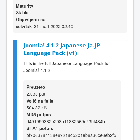
Maturity
Stable
Objavljeno na
četvrtak, 31 mart 2022 02:43
Joomla! 4.1.2 Japanese ja-JP
Language Pack (v1)
This is the full Japanese Language Pack for
Joomla! 4.1.2
Preuzeto
2.033 put
Veličina fajla
504,82 kB
MD5 potpis
d491999362e208b11882569c23bf484b
SHA1 potpis
bf9063784138e69218d52b1eb6a30ce6eb2f5