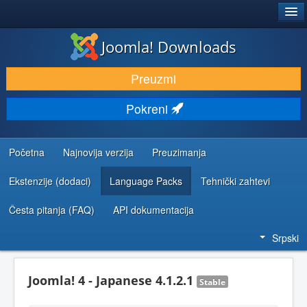
®
JOOMLA!
Joomla! Downloads
PREUZIMANJE I PROŠIRENJA (EKSTENZIJE)
Preuzmi
OTKRIJTE I NAUČITE
Pokreni
ZAJEDNICA I PODRŠKA
RESURSI ZA RAZVOJ
Početna
Najnovija verzija
Preuzimanja
Ekstenzije (dodaci)
Language Packs
Tehnički zahtevi
Česta pitanja (FAQ)
API dokumentacija
Srpski
Joomla! 4 - Japanese 4.1.2.1
Stable