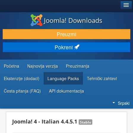
®
JOOMLA!
Joomla! Downloads
PREUZIMANJE I PROŠIRENJA (EKSTENZIJE)
Preuzmi
OTKRIJTE I NAUČITE
Pokreni
ZAJEDNICA I PODRŠKA
RESURSI ZA RAZVOJ
Početna
Najnovija verzija
Preuzimanja
Ekstenzije (dodaci)
Language Packs
Tehnički zahtevi
Česta pitanja (FAQ)
API dokumentacija
Srpski
Joomla! 4 - Italian 4.4.5.1
Stable