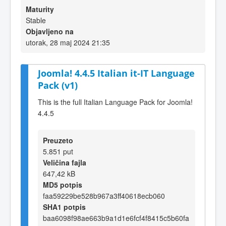
Maturity
Stable
Objavljeno na
utorak, 28 maj 2024 21:35
Joomla! 4.4.5 Italian it-IT Language
Pack (v1)
This is the full Italian Language Pack for Joomla!
4.4.5
Preuzeto
5.851 put
Veličina fajla
647,42 kB
MD5 potpis
faa59229be528b967a3ff40618ecb060
SHA1 potpis
baa6098f98ae663b9a1d1e6fcf4f8415c5b60fa