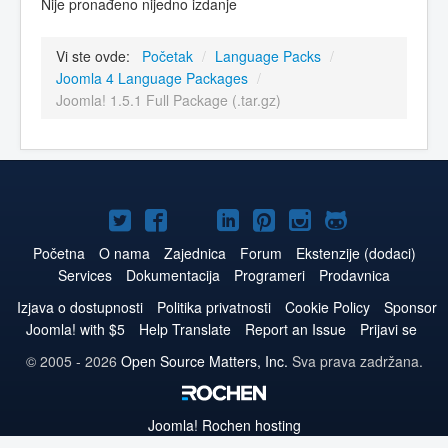
Nije pronađeno nijedno izdanje
Vi ste ovde:
Početak
/
Language Packs
/
Joomla 4 Language Packages
/
Joomla! 1.5.1 Full Package (.tar.gz)
Joomla!
Joomla!
Joomla!
Joomla!
Joomla!
Joomla!
Joomla!
na
na
na
naLinkedIn
na
na
na
Početna
O nama
Zajednica
Forum
Ekstenzije (dodaci)
Services
Dokumentacija
Programeri
Prodavnica
Twitteru
Facebooku
YouTube
Pinterest
Instagram
GitHub
Izjava o dostupnosti
Politika privatnosti
Cookie Policy
Sponsor
Joomla! with $5
Help Translate
Report an Issue
Prijavi se
© 2005 - 2026
Open Source Matters, Inc.
Sva prava zadržana.
Joomla!
Rochen hosting