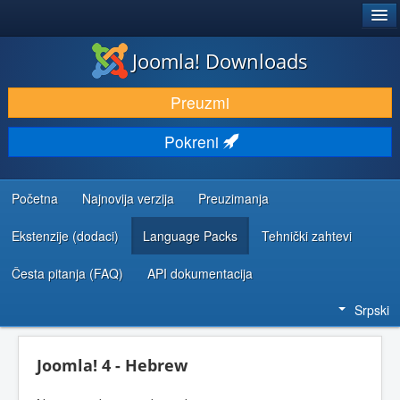
®
JOOMLA!
Joomla! Downloads
PREUZIMANJE I PROŠIRENJA (EKSTENZIJE)
Preuzmi
OTKRIJTE I NAUČITE
Pokreni
ZAJEDNICA I PODRŠKA
RESURSI ZA RAZVOJ
Početna
Najnovija verzija
Preuzimanja
Ekstenzije (dodaci)
Language Packs
Tehnički zahtevi
Česta pitanja (FAQ)
API dokumentacija
Srpski
Joomla! 4 - Hebrew