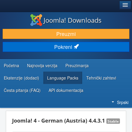
®
JOOMLA!
Joomla! Downloads
PREUZIMANJE I PROŠIRENJA (EKSTENZIJE)
Preuzmi
OTKRIJTE I NAUČITE
Pokreni
ZAJEDNICA I PODRŠKA
RESURSI ZA RAZVOJ
Početna
Najnovija verzija
Preuzimanja
Ekstenzije (dodaci)
Language Packs
Tehnički zahtevi
Česta pitanja (FAQ)
API dokumentacija
Srpski
Joomla! 4 - German (Austria) 4.4.3.1
Stable