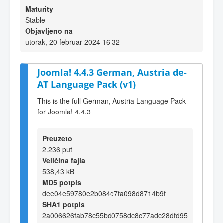
Maturity
Stable
Objavljeno na
utorak, 20 februar 2024 16:32
Joomla! 4.4.3 German, Austria de-
AT Language Pack (v1)
This is the full German, Austria Language Pack
for Joomla! 4.4.3
Preuzeto
2.236 put
Veličina fajla
538,43 kB
MD5 potpis
dee04e59780e2b084e7fa098d8714b9f
SHA1 potpis
2a006626fab78c55bd0758dc8c77adc28dfd95