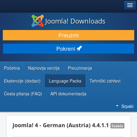
®
JOOMLA!
Joomla! Downloads
PREUZIMANJE I PROŠIRENJA (EKSTENZIJE)
Preuzmi
OTKRIJTE I NAUČITE
Pokreni
ZAJEDNICA I PODRŠKA
RESURSI ZA RAZVOJ
Početna
Najnovija verzija
Preuzimanja
Ekstenzije (dodaci)
Language Packs
Tehnički zahtevi
Česta pitanja (FAQ)
API dokumentacija
Srpski
Joomla! 4 - German (Austria) 4.4.1.1
Stable