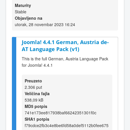
Maturity
Stable
Objavljeno na
utorak, 28 novembar 2023 16:24
Joomla! 4.4.1 German, Austria de-
AT Language Pack (v1)
This is the full German, Austria Language Pack
for Joomla! 4.4.1
Preuzeto
2.306 put
Veličina fajla
538,09 kB
MD5 potpis
741e173ee817938baf66242351301f0c
SHA1 potpis
f79cdce2fb3c4e8be6fd58a0def5112b0fee675