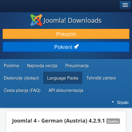
®
JOOMLA!
Joomla! Downloads
PREUZIMANJE I PROŠIRENJA (EKSTENZIJE)
Preuzmi
OTKRIJTE I NAUČITE
Pokreni
ZAJEDNICA I PODRŠKA
RESURSI ZA RAZVOJ
Početna
Najnovija verzija
Preuzimanja
Ekstenzije (dodaci)
Language Packs
Tehnički zahtevi
Česta pitanja (FAQ)
API dokumentacija
Srpski
Joomla! 4 - German (Austria) 4.2.9.1
Stable