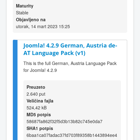
Maturity
Stable
Objavljeno na
utorak, 14 mart 2023 15:25
Joomla! 4.2.9 German, Austria de-
AT Language Pack (v1)
This is the full German, Austria Language Pack
for Joomla! 4.2.9
Preuzeto
2.640 put
Veličina fajla
524,42 kB
MD5 potpis
58687fa862f32f5d3b13b82c745e0da7
SHA1 potpis
6baa1ca07fadac37fd703f89358b1443894ee4