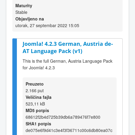
Maturity
Stable
Objavljeno na
utorak, 27 septembar 2022 15:05
Joomla! 4.2.3 German, Austria de-
AT Language Pack (v1)
This is the full German, Austria Language Pack
for Joomla! 4.2.3
Preuzeto
2.166 put
Veličina fajla
523,11 kB
MD5 potpis
68612f2b4d725b39db6a789476f7e800
SHA1 potpis
de075e6f9d41c3e4f3f36711c00c6db80ea07c