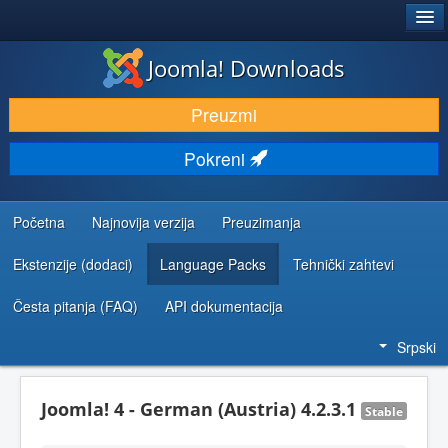
®
JOOMLA!
Joomla! Downloads
PREUZIMANJE I PROŠIRENJA (EKSTENZIJE)
Preuzmi
OTKRIJTE I NAUČITE
Pokreni
ZAJEDNICA I PODRŠKA
RESURSI ZA RAZVOJ
Početna
Najnovija verzija
Preuzimanja
Ekstenzije (dodaci)
Language Packs
Tehnički zahtevi
Česta pitanja (FAQ)
API dokumentacija
Srpski
Joomla! 4 - German (Austria) 4.2.3.1
Stable