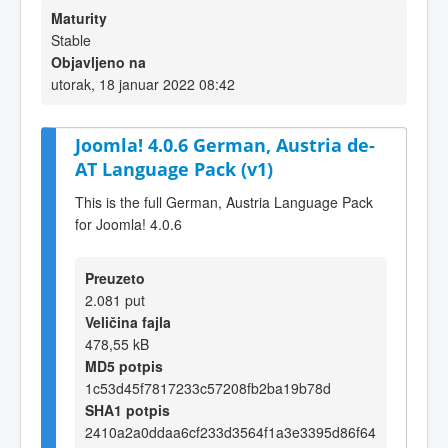
Maturity
Stable
Objavljeno na
utorak, 18 januar 2022 08:42
Joomla! 4.0.6 German, Austria de-
AT Language Pack (v1)
This is the full German, Austria Language Pack
for Joomla! 4.0.6
Preuzeto
2.081 put
Veličina fajla
478,55 kB
MD5 potpis
1c53d45f7817233c57208fb2ba19b78d
SHA1 potpis
2410a2a0ddaa6cf233d3564f1a3e3395d86f64