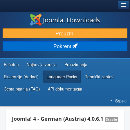
®
JOOMLA!
Joomla! Downloads
PREUZIMANJE I PROŠIRENJA (EKSTENZIJE)
Preuzmi
OTKRIJTE I NAUČITE
Pokreni
ZAJEDNICA I PODRŠKA
RESURSI ZA RAZVOJ
Početna
Najnovija verzija
Preuzimanja
Ekstenzije (dodaci)
Language Packs
Tehnički zahtevi
Česta pitanja (FAQ)
API dokumentacija
Srpski
Joomla! 4 - German (Austria) 4.0.6.1
Stable