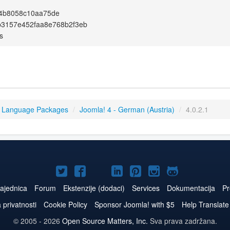
4b8058c10aa75de
b3157e452faa8e768b2f3eb
s
4 Language Packages
/
Joomla! 4 - German (Austria)
/
4.0.2.1
Joomla!
Joomla!
Joomla!
Joomla!
Joomla!
Joomla!
Joomla!
na
na
na
naLinkedIn
na
na
na
ajednica
Forum
Ekstenzije (dodaci)
Services
Dokumentacija
Pr
Twitteru
Facebooku
YouTube
Pinterest
Instagram
GitHub
a privatnosti
Cookie Policy
Sponsor Joomla! with $5
Help Translate
© 2005 - 2026
Open Source Matters, Inc.
Sva prava zadržana.