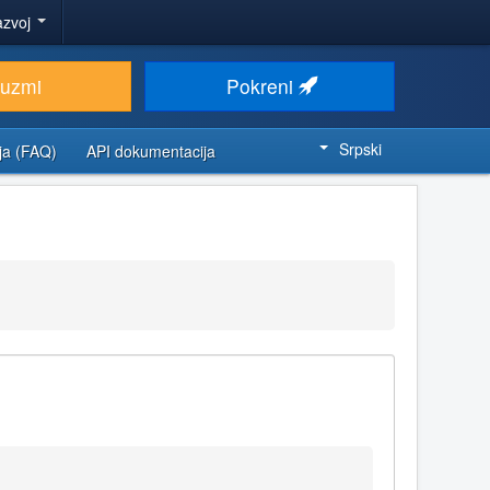
azvoj
euzmi
Pokreni
Srpski
ja (FAQ)
API dokumentacija