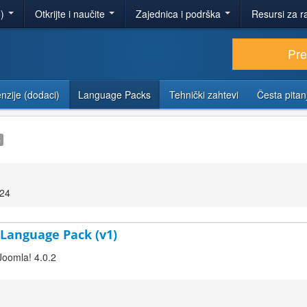
e)
Otkrijte i naučite
Zajednica i podrška
Resursi za r
Pr
nzije (dodaci)
Language Packs
Tehnički zahtevi
Česta pitan
e
:24
 Language Pack (v1)
Joomla! 4.0.2