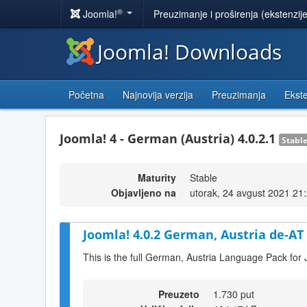
®
Joomla!
Preuzimanje i proširenja (ekstenzij
Joomla! Downloads
Početna
Najnovija verzija
Preuzimanja
Ekste
Joomla! 4 - German (Austria) 4.0.2.1
Stabl
Maturity
Stable
Objavljeno na
utorak, 24 avgust 2021 21
Joomla! 4.0.2 German, Austria de-AT
This is the full German, Austria Language Pack for 
Preuzeto
1.730 put