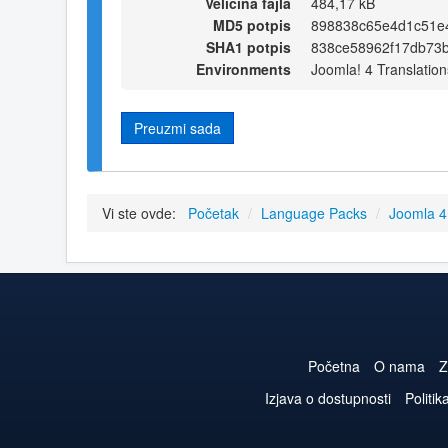
Veličina fajla
484,17 kB
MD5 potpis
898838c65e4d1c51e
SHA1 potpis
838ce58962f17db73
Environments
Joomla! 4 Translation
Preuzmi sada
Vi ste ovde:
Početak
/
Language Packs
/
Joomla 
Početna
O nama
Z
Izjava o dostupnosti
Politik