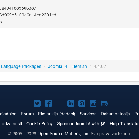
0a4941d85506387
6d969b5100e6e14ed2301cd
s
4 Language Packages
/
Joomla! 4 - Flemish
/
4.4.0.1
Joomla!
Joomla!
Joomla!
Joomla!
Joomla!
Joomla!
Joomla!
na
na
na
naLinkedIn
na
na
na
ajednica
Forum
Ekstenzije (dodaci)
Services
Dokumentacija
Pr
Twitteru
Facebooku
YouTube
Pinterest
Instagram
GitHub
a privatnosti
Cookie Policy
Sponsor Joomla! with $5
Help Translate
© 2005 - 2026
Open Source Matters, Inc.
Sva prava zadržana.