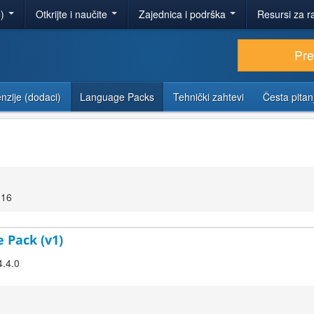
e)
Otkrijte i naučite
Zajednica i podrška
Resursi za r
Pr
nzije (dodaci)
Language Packs
Tehnički zahtevi
Česta pitan
:16
 Pack (v1)
4.4.0