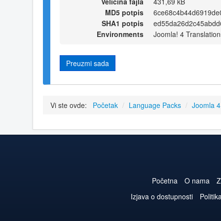
Veličina fajla
431,69 kB
MD5 potpis
6ce68c4b44d6919de
SHA1 potpis
ed55da26d2c45abdd
Environments
Joomla! 4 Translation
Preuzmi sada
Vi ste ovde:
Početak
/
Language Packs
/
Joomla 
Početna
O nama
Z
Izjava o dostupnosti
Politik