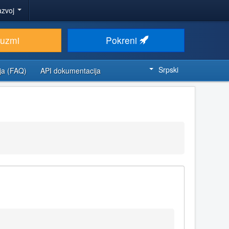
azvoj
euzmi
Pokreni
Srpski
ja (FAQ)
API dokumentacija