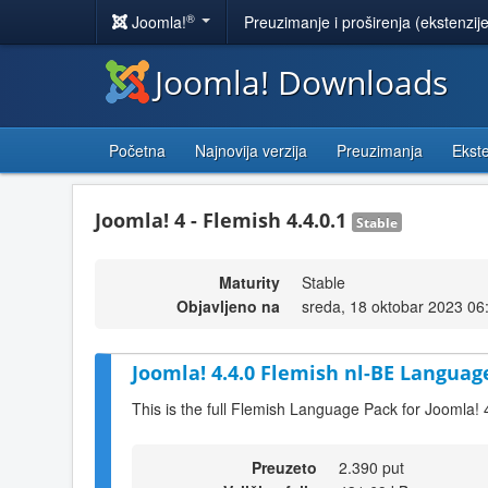
®
Joomla!
Preuzimanje i proširenja (ekstenzij
Joomla! Downloads
Početna
Najnovija verzija
Preuzimanja
Ekste
Joomla! 4 - Flemish 4.4.0.1
Stable
Maturity
Stable
Objavljeno na
sreda, 18 oktobar 2023 06
Joomla! 4.4.0 Flemish nl-BE Language
This is the full Flemish Language Pack for Joomla! 
Preuzeto
2.390 put