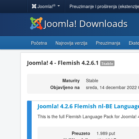
®
Joomla!
Preuzimanje i proširenja (ekstenzij
Joomla! Downloads
Početna
Najnovija verzija
Preuzimanja
Ekste
Joomla! 4 - Flemish 4.2.6.1
Stable
Maturity
Stable
Objavljeno na
sreda, 14 decembar 2022 
Joomla! 4.2.6 Flemish nl-BE Language
This is the full Flemish Language Pack for Joomla! 
Preuzeto
1.989 put