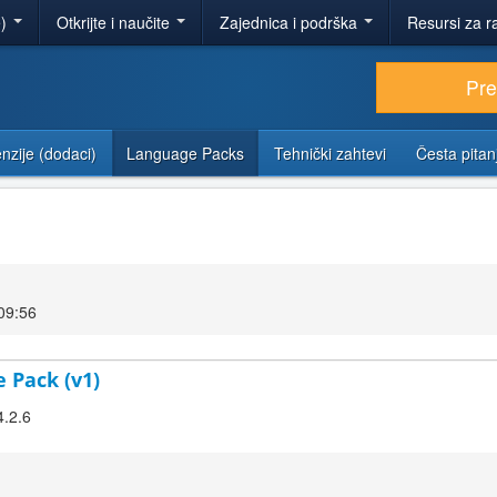
e)
Otkrijte i naučite
Zajednica i podrška
Resursi za r
Pr
nzije (dodaci)
Language Packs
Tehnički zahtevi
Česta pitan
09:56
 Pack (v1)
4.2.6