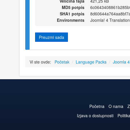
Veličina fajla
421,25 kB
MD5 potpis
6c0643408861b285b
SHA1 potpis
8d60644a764aa8bf7
Environments
Joomla! 4 Translation
Preuzmi sada
Vi ste ovde:
Početak
/
Language Packs
/
Joomla 
Početna
O nama
Z
Izjava o dostupnosti
Politik