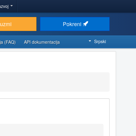
azvoj
euzmi
Pokreni
Srpski
ja (FAQ)
API dokumentacija