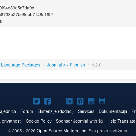
9f94e89d5c7da9d
a8738e27be8ebb7148c16f2
s
4 Language Packages
/
Joomla! 4 - Flemish
/
4.2.6.1
Joomla!
Joomla!
Joomla!
Joomla!
Joomla!
Joomla!
Joomla!
na
na
na
naLinkedIn
na
na
na
ajednica
Forum
Ekstenzije (dodaci)
Services
Dokumentacija
Pr
Twitteru
Facebooku
YouTube
Pinterest
Instagram
GitHub
a privatnosti
Cookie Policy
Sponsor Joomla! with $5
Help Translate
© 2005 - 2026
Open Source Matters, Inc.
Sva prava zadržana.