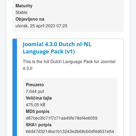
Maturity
Stable
Objavljeno na
utorak, 25 april 2023 07:25
Joomla! 4.3.0 Dutch nl-NL
Language Pack (v1)
This is the full Dutch Language Pack for Joomla!
4.3.0
Preuzeto
7.044 put
Veličina fajla
475,05 kB
MD5 potpis
d87cec3fc71f7c71aa49fe78ef4e6059
SHA1 potpis
66d47d3214ba1b13243e2b68cb0df4d631e54