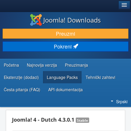
®
JOOMLA!
Joomla! Downloads
PREUZIMANJE I PROŠIRENJA (EKSTENZIJE)
Preuzmi
OTKRIJTE I NAUČITE
Pokreni
ZAJEDNICA I PODRŠKA
RESURSI ZA RAZVOJ
Početna
Najnovija verzija
Preuzimanja
Ekstenzije (dodaci)
Language Packs
Tehnički zahtevi
Česta pitanja (FAQ)
API dokumentacija
Srpski
Joomla! 4 - Dutch 4.3.0.1
Stable