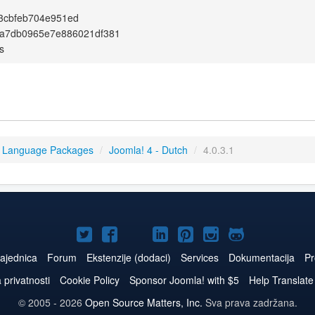
3cbfeb704e951ed
6a7db0965e7e886021df381
s
4 Language Packages
/
Joomla! 4 - Dutch
/
4.0.3.1
Joomla!
Joomla!
Joomla!
Joomla!
Joomla!
Joomla!
Joomla!
na
na
na
naLinkedIn
na
na
na
ajednica
Forum
Ekstenzije (dodaci)
Services
Dokumentacija
Pr
Twitteru
Facebooku
YouTube
Pinterest
Instagram
GitHub
a privatnosti
Cookie Policy
Sponsor Joomla! with $5
Help Translate
© 2005 - 2026
Open Source Matters, Inc.
Sva prava zadržana.