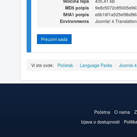
Veličina fajla
435,41 kB
MD5 potpis
9e8c5072c85005e96
SHA1 potpis
e6b16f1a525ef9bd9
Environments
Joomla! 4 Translation
Preuzmi sada
Vi ste ovde:
Početak
/
Language Packs
/
Joomla 
Početna
O nama
Z
Izjava o dostupnosti
Politik