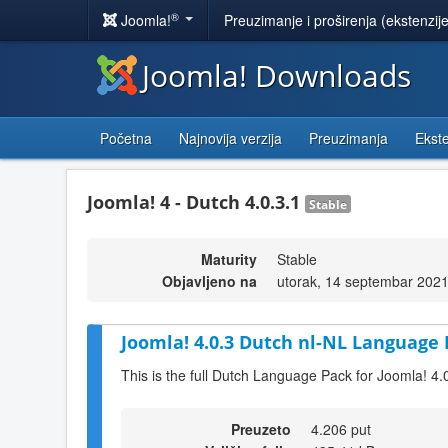
®
Joomla!
Preuzimanje i proširenja (ekstenzij
Joomla! Downloads
Početna
Najnovija verzija
Preuzimanja
Ekste
Joomla! 4 - Dutch 4.0.3.1
Stable
Maturity
Stable
Objavljeno na
utorak, 14 septembar 2021
Joomla! 4.0.3 Dutch nl-NL Language 
This is the full Dutch Language Pack for Joomla! 4.
Preuzeto
4.206 put