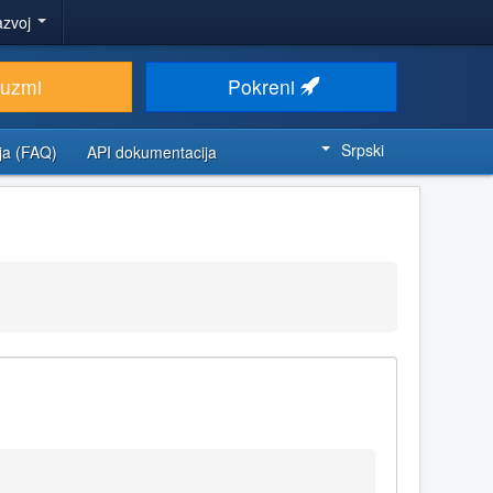
azvoj
euzmi
Pokreni
Srpski
ja (FAQ)
API dokumentacija