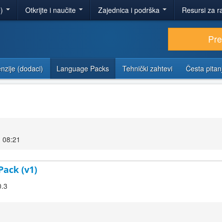
e)
Otkrijte i naučite
Zajednica i podrška
Resursi za r
Pr
nzije (dodaci)
Language Packs
Tehnički zahtevi
Česta pitan
 08:21
Pack (v1)
0.3