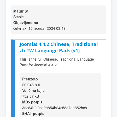
Maturity
Stable
Objavljeno na
četvrtak, 15 februar 2024 03:49
Joomla! 4.4.2 Chinese, Traditional
zh-TW Language Pack (v1)
This is the full Chinese, Traditional Language
Pack for Joomla! 4.4.2
Preuzeto
26.948 put
Veličina fajla
752,37 kB
MD5 potpis
3ec84bfa0cd2e854b24c58a7de852bc8
SHA1 potpis