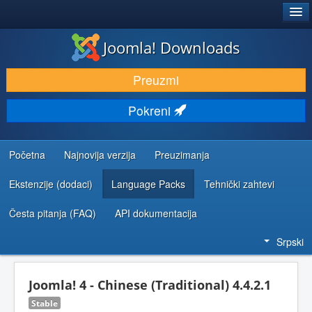
®
JOOMLA!
Joomla! Downloads
PREUZIMANJE I PROŠIRENJA (EKSTENZIJE)
Preuzmi
OTKRIJTE I NAUČITE
Pokreni
ZAJEDNICA I PODRŠKA
RESURSI ZA RAZVOJ
Početna
Najnovija verzija
Preuzimanja
Ekstenzije (dodaci)
Language Packs
Tehnički zahtevi
Česta pitanja (FAQ)
API dokumentacija
Srpski
Joomla! 4 - Chinese (Traditional) 4.4.2.1
Stable