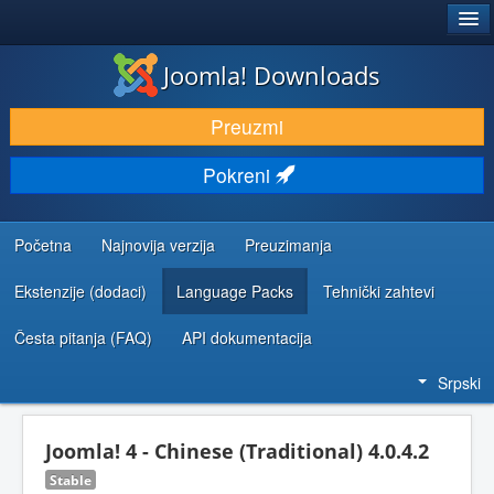
®
JOOMLA!
Joomla! Downloads
PREUZIMANJE I PROŠIRENJA (EKSTENZIJE)
Preuzmi
OTKRIJTE I NAUČITE
Pokreni
ZAJEDNICA I PODRŠKA
RESURSI ZA RAZVOJ
Početna
Najnovija verzija
Preuzimanja
Ekstenzije (dodaci)
Language Packs
Tehnički zahtevi
Česta pitanja (FAQ)
API dokumentacija
Srpski
Joomla! 4 - Chinese (Traditional) 4.0.4.2
Stable