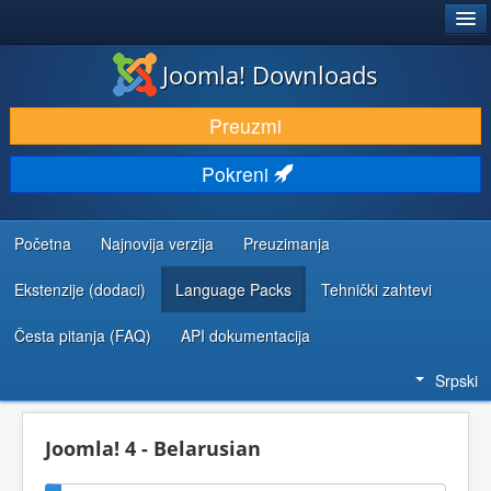
®
JOOMLA!
Joomla! Downloads
PREUZIMANJE I PROŠIRENJA (EKSTENZIJE)
Preuzmi
OTKRIJTE I NAUČITE
Pokreni
ZAJEDNICA I PODRŠKA
RESURSI ZA RAZVOJ
Početna
Najnovija verzija
Preuzimanja
Ekstenzije (dodaci)
Language Packs
Tehnički zahtevi
Česta pitanja (FAQ)
API dokumentacija
Srpski
Joomla! 4 - Belarusian