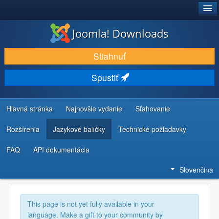
®
JOOMLA!
Joomla! Downloads
STIAHNUŤ & ROZŠÍRIŤ
Stiahnuť
OBJAVUJTE & UČTE SA
Spustiť
KOMUNITA & PODPORA
ZDROJE INFORMÁCIÍ PRE VÝVOJÁROV
Hlavná stránka
Najnovšie vydanie
Sťahovanie
Rozšírenia
Jazykové balíčky
Technické požiadavky
FAQ
API dokumentácia
Slovenčina
This page is not yet fully available in your
language. Make a gift to your community by