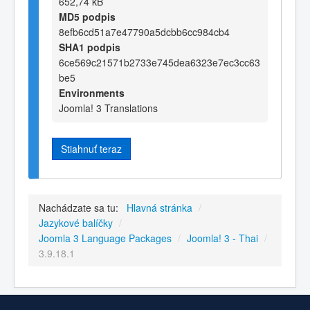
652,74 kB
MD5 podpis
8efb6cd51a7e47790a5dcbb6cc984cb4
SHA1 podpis
6ce569c21571b2733e745dea6323e7ec3cc63
be5
Environments
Joomla! 3 Translations
Stiahnuť teraz
Nachádzate sa tu:
Hlavná stránka
/
Jazykové balíčky
/
Joomla 3 Language Packages
/
Joomla! 3 - Thai
/
3.9.18.1