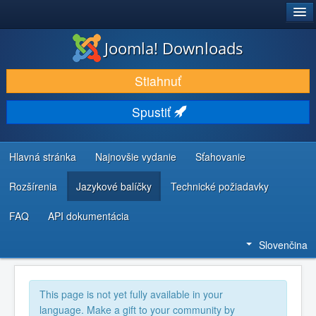
®
JOOMLA!
Joomla! Downloads
STIAHNUŤ & ROZŠÍRIŤ
Stiahnuť
OBJAVUJTE & UČTE SA
Spustiť
KOMUNITA & PODPORA
ZDROJE INFORMÁCIÍ PRE VÝVOJÁROV
Hlavná stránka
Najnovšie vydanie
Sťahovanie
Rozšírenia
Jazykové balíčky
Technické požiadavky
FAQ
API dokumentácia
Slovenčina
This page is not yet fully available in your
language. Make a gift to your community by