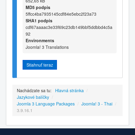
652,65 kB
MD5 podpis
5ffcc4ba7935145cdf84e5ebc2f23a73
SHA1 podpis
cdf67aaaac3e33f69c23db149bbf5ddbbd4c5a
92
Environments
Joomla! 3 Translations
Stiahnuť teraz
Nachádzate sa tu:
Hlavná stránka
/
Jazykové balíčky
/
Joomla 3 Language Packages
/
Joomla! 3 - Thai
/
3.9.16.1