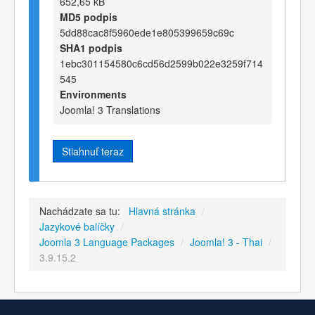
652,65 kB
MD5 podpis
5dd88cac8f5960ede1e805399659c69c
SHA1 podpis
1ebc301154580c6cd56d2599b022e3259f714
545
Environments
Joomla! 3 Translations
Stiahnuť teraz
Nachádzate sa tu:
Hlavná stránka
/
Jazykové balíčky
/
Joomla 3 Language Packages
/
Joomla! 3 - Thai
/
3.9.15.2