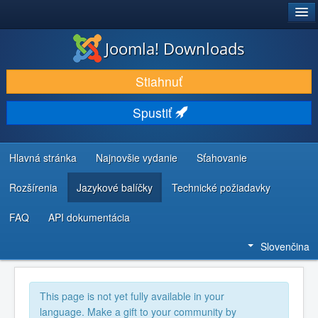
®
JOOMLA!
Joomla! Downloads
STIAHNUŤ & ROZŠÍRIŤ
Stiahnuť
OBJAVUJTE & UČTE SA
Spustiť
KOMUNITA & PODPORA
ZDROJE INFORMÁCIÍ PRE VÝVOJÁROV
Hlavná stránka
Najnovšie vydanie
Sťahovanie
Rozšírenia
Jazykové balíčky
Technické požiadavky
FAQ
API dokumentácia
Slovenčina
This page is not yet fully available in your
language. Make a gift to your community by