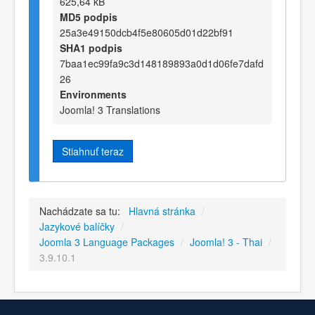
625,64 kB
MD5 podpis
25a3e49150dcb4f5e80605d01d22bf91
SHA1 podpis
7baa1ec99fa9c3d148189893a0d1d06fe7dafd
26
Environments
Joomla! 3 Translations
Stiahnuť teraz
Nachádzate sa tu:
Hlavná stránka
/
Jazykové balíčky
/
Joomla 3 Language Packages
/
Joomla! 3 - Thai
/
3.9.10.1