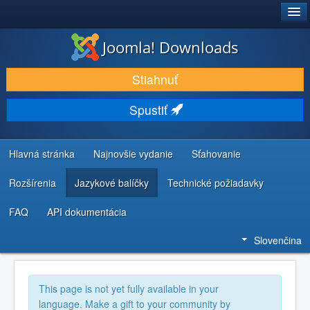
®
JOOMLA!
Joomla! Downloads
STIAHNUŤ & ROZŠÍRIŤ
Stiahnuť
OBJAVUJTE & UČTE SA
Spustiť
KOMUNITA & PODPORA
ZDROJE INFORMÁCIÍ PRE VÝVOJÁROV
Hlavná stránka
Najnovšie vydanie
Sťahovanie
Rozšírenia
Jazykové balíčky
Technické požiadavky
FAQ
API dokumentácia
Slovenčina
This page is not yet fully available in your
language. Make a gift to your community by