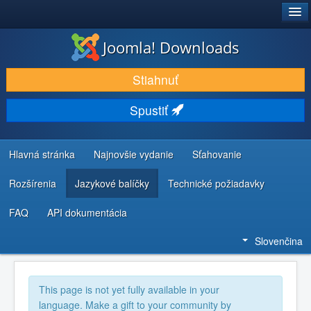
®
JOOMLA!
Joomla! Downloads
STIAHNUŤ & ROZŠÍRIŤ
Stiahnuť
OBJAVUJTE & UČTE SA
Spustiť
KOMUNITA & PODPORA
ZDROJE INFORMÁCIÍ PRE VÝVOJÁROV
Hlavná stránka
Najnovšie vydanie
Sťahovanie
Rozšírenia
Jazykové balíčky
Technické požiadavky
FAQ
API dokumentácia
Slovenčina
This page is not yet fully available in your
language. Make a gift to your community by