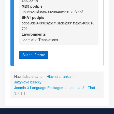
436,22 kB
MD5 podpis
0b0e8276f35c49020840ccc1970f7ebf
SHA1 podpis
bdbe9de9499c625cf48ade2931f52e5403010
72f
Environments
Joomla! 3 Translations
Stiahnuť teraz
Nachádzate sa tu:
Hlavná stránka
/
Jazykové balíčky
/
Joomla 3 Language Packages
/
Joomla! 3 - Thai
/
3.7.1.1