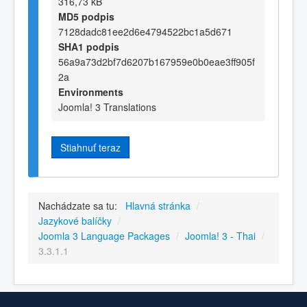
316,73 kB
MD5 podpis
7128dadc81ee2d6e4794522bc1a5d671
SHA1 podpis
56a9a73d2bf7d6207b167959e0b0eae3ff905f
2a
Environments
Joomla! 3 Translations
Stiahnuť teraz
Nachádzate sa tu:
Hlavná stránka
/
Jazykové balíčky
/
Joomla 3 Language Packages
/
Joomla! 3 - Thai
/
3.3.1.1