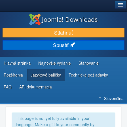
®
JOOMLA!
Joomla! Downloads
STIAHNUŤ & ROZŠÍRIŤ
Stiahnuť
OBJAVUJTE & UČTE SA
Spustiť
KOMUNITA & PODPORA
ZDROJE INFORMÁCIÍ PRE VÝVOJÁROV
Hlavná stránka
Najnovšie vydanie
Sťahovanie
Rozšírenia
Jazykové balíčky
Technické požiadavky
FAQ
API dokumentácia
Slovenčina
This page is not yet fully available in your
language. Make a gift to your community by