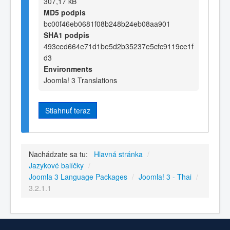
307,17 kB
MD5 podpis
bc00f46eb0681f08b248b24eb08aa901
SHA1 podpis
493ced664e71d1be5d2b35237e5cfc9119ce1f
d3
Environments
Joomla! 3 Translations
Stiahnuť teraz
Nachádzate sa tu:
Hlavná stránka
/
Jazykové balíčky
/
Joomla 3 Language Packages
/
Joomla! 3 - Thai
/
3.2.1.1