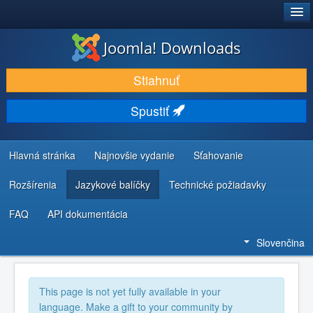
®
JOOMLA!
Joomla! Downloads
STIAHNUŤ & ROZŠÍRIŤ
Stiahnuť
OBJAVUJTE & UČTE SA
Spustiť
KOMUNITA & PODPORA
ZDROJE INFORMÁCIÍ PRE VÝVOJÁROV
Hlavná stránka
Najnovšie vydanie
Sťahovanie
Rozšírenia
Jazykové balíčky
Technické požiadavky
FAQ
API dokumentácia
Slovenčina
This page is not yet fully available in your
language. Make a gift to your community by