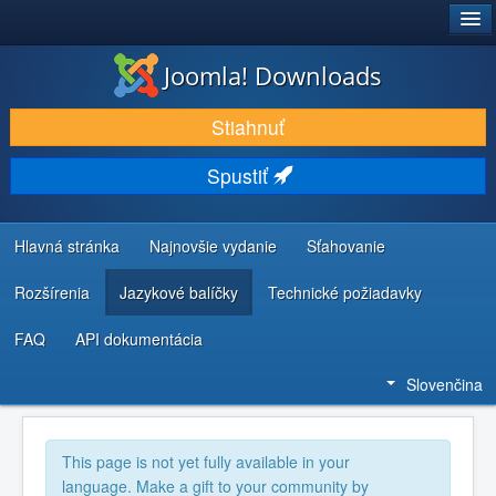
®
JOOMLA!
Joomla! Downloads
STIAHNUŤ & ROZŠÍRIŤ
Stiahnuť
OBJAVUJTE & UČTE SA
Spustiť
KOMUNITA & PODPORA
ZDROJE INFORMÁCIÍ PRE VÝVOJÁROV
Hlavná stránka
Najnovšie vydanie
Sťahovanie
Rozšírenia
Jazykové balíčky
Technické požiadavky
FAQ
API dokumentácia
Slovenčina
This page is not yet fully available in your
language. Make a gift to your community by