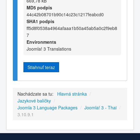
669,78 kB
MD5 podpis
44c42b08701b90c14c23c1217feabcd0
SHA1 podpis
ff5d8f0538a4964afaaa1b50a45ab5a0c2f9eb8
7
Environments
Joomla! 3 Translations
Stiahnuť teraz
Nachádzate sa tu:
Hlavná stránka
/
Jazykové balíčky
/
Joomla 3 Language Packages
/
Joomla! 3 - Thai
/
3.10.9.1