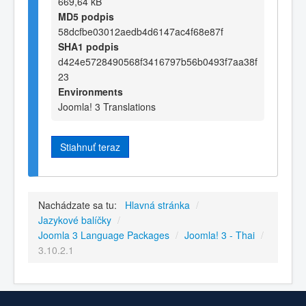
669,64 kB
MD5 podpis
58dcfbe03012aedb4d6147ac4f68e87f
SHA1 podpis
d424e5728490568f3416797b56b0493f7aa38f
23
Environments
Joomla! 3 Translations
Stiahnuť teraz
Nachádzate sa tu:
Hlavná stránka
/
Jazykové balíčky
/
Joomla 3 Language Packages
/
Joomla! 3 - Thai
/
3.10.2.1