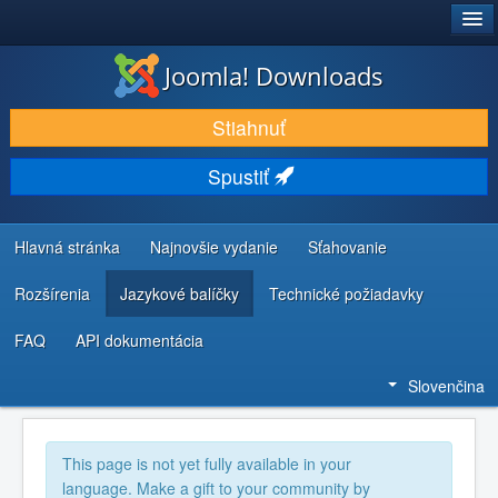
®
JOOMLA!
Joomla! Downloads
STIAHNUŤ & ROZŠÍRIŤ
Stiahnuť
OBJAVUJTE & UČTE SA
Spustiť
KOMUNITA & PODPORA
ZDROJE INFORMÁCIÍ PRE VÝVOJÁROV
Hlavná stránka
Najnovšie vydanie
Sťahovanie
Rozšírenia
Jazykové balíčky
Technické požiadavky
FAQ
API dokumentácia
Slovenčina
This page is not yet fully available in your
language. Make a gift to your community by