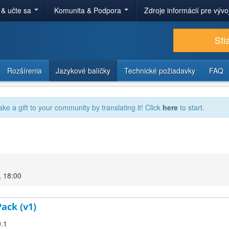
 & učte sa
Komunita & Podpora
Zdroje informácií pre výv
Sti
Rozšírenia
Jazykové balíčky
Technické požiadavky
FAQ
ake a gift to your community by translating it! Click
here
to start.
, 18:00
ack (v1)
0.1