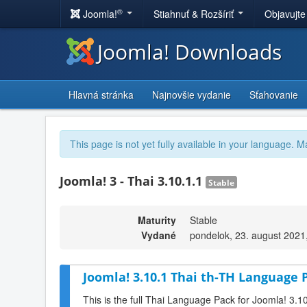
®
Joomla!
Stiahnuť & Rozšíriť
Objavujte
Joomla! Downloads
Hlavná stránka
Najnovšie vydanie
Sťahovanie
This page is not yet fully available in your language. M
Joomla! 3 - Thai 3.10.1.1
Stable
Maturity
Stable
Vydané
pondelok, 23. august 2021
Joomla! 3.10.1 Thai th-TH Language P
This is the full Thai Language Pack for Joomla! 3.1