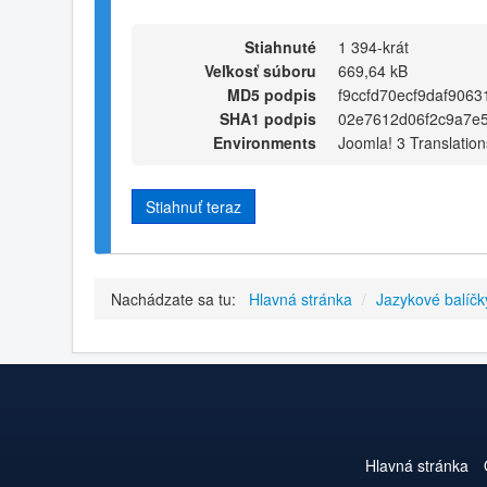
Stiahnuté
1 394-krát
Veľkosť súboru
669,64 kB
MD5 podpis
f9ccfd70ecf9daf906
SHA1 podpis
02e7612d06f2c9a7e
Environments
Joomla! 3 Translation
Stiahnuť teraz
Nachádzate sa tu:
Hlavná stránka
/
Jazykové balíčk
Hlavná stránka