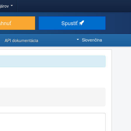
ojárov
ahnuť
Spustiť
Slovenčina
API dokumentácia