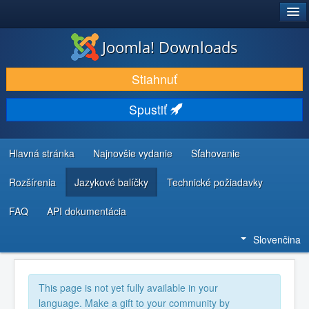
®
JOOMLA!
Joomla! Downloads
STIAHNUŤ & ROZŠÍRIŤ
Stiahnuť
OBJAVUJTE & UČTE SA
Spustiť
KOMUNITA & PODPORA
ZDROJE INFORMÁCIÍ PRE VÝVOJÁROV
Hlavná stránka
Najnovšie vydanie
Sťahovanie
Rozšírenia
Jazykové balíčky
Technické požiadavky
FAQ
API dokumentácia
Slovenčina
This page is not yet fully available in your
language. Make a gift to your community by