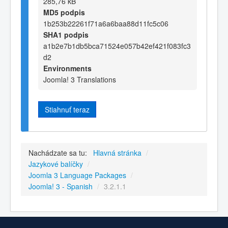
285,76 kB
MD5 podpis
1b253b22261f71a6a6baa88d11fc5c06
SHA1 podpis
a1b2e7b1db5bca71524e057b42ef421f083fc3
d2
Environments
Joomla! 3 Translations
Stiahnuť teraz
Nachádzate sa tu:
Hlavná stránka
/
Jazykové balíčky
/
Joomla 3 Language Packages
/
Joomla! 3 - Spanish
/
3.2.1.1