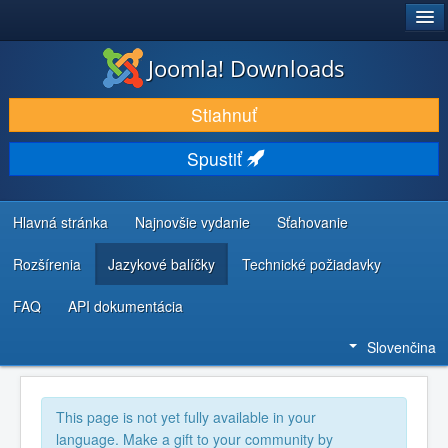
®
JOOMLA!
Joomla! Downloads
STIAHNUŤ & ROZŠÍRIŤ
Stiahnuť
OBJAVUJTE & UČTE SA
Spustiť
KOMUNITA & PODPORA
ZDROJE INFORMÁCIÍ PRE VÝVOJÁROV
Hlavná stránka
Najnovšie vydanie
Sťahovanie
Rozšírenia
Jazykové balíčky
Technické požiadavky
FAQ
API dokumentácia
Slovenčina
This page is not yet fully available in your
language. Make a gift to your community by