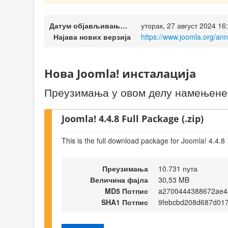
Датум објављивања верзије
уторак, 27 август 2024 16
Најава нових верзија
https://www.joomla.org/an
Нова Joomla! инсталација
Преузимања у овом делу намењене с
Joomla! 4.4.8 Full Package (.zip)
This is the full download package for Joomla! 4.4.8
Преузимања
10.731 пута
Величина фајла
30,53 MB
MD5 Потпис
a2700444388672ae4
SHA1 Потпис
9febcbd208d687d01