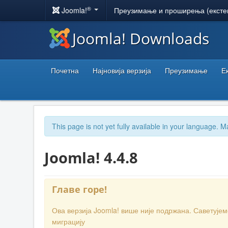
®
Joomla!
Преузимање и проширења (ексте
Joomla! Downloads
Почетна
Најновија верзија
Преузимање
Е
This page is not yet fully available in your language. M
Joomla! 4.4.8
Главе горе!
Ова верзија Joomla! више није подржана. Саветује
миграцију