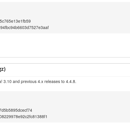
5c765e13e1fb59
e94fbc94b6603d7527e3aaf
gz)
! 3.10 and previous 4.x releases to 4.4.8.
7d5b5895dcecf74
08229978e92c2fc81388f1