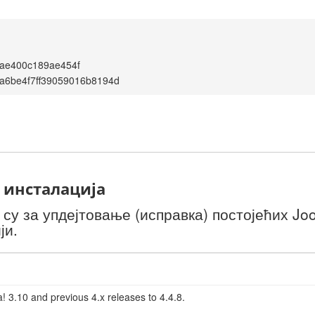
ae400c189ae454f
a6be4f7ff39059016b8194d
 инсталација
у за упдејтовање (исправка) постојећих Joo
ји.
! 3.10 and previous 4.x releases to 4.4.8.