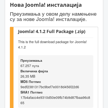
Нова Joomla! инсталација
Преузимања у овом делу намењене
су за нове Joomla! инсталације.
Joomla! 4.1.2 Full Package (.zip)
This is the full download package for Joomla!
4.1.2
Преузимања
67.257 пута
Величина фајла
26,35 MB
MD5 Потпис
9edf2381317bc9bef7e0018d456f22d6
SHA1 Потпис
17b4afacc4e9310d50e09fb74b9d87fbaa96c8
65