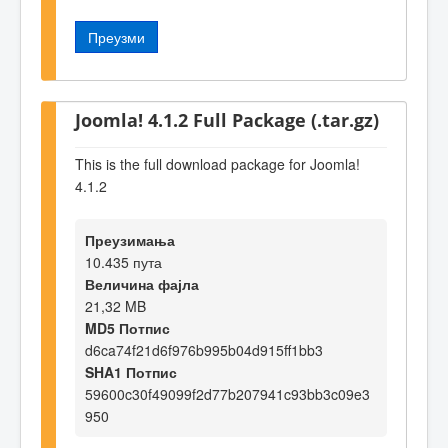
Преузми
Joomla! 4.1.2 Full Package (.tar.gz)
This is the full download package for Joomla!
4.1.2
Преузимања
10.435 пута
Величина фајла
21,32 MB
MD5 Потпис
d6ca74f21d6f976b995b04d915ff1bb3
SHA1 Потпис
59600c30f49099f2d77b207941c93bb3c09e3
950