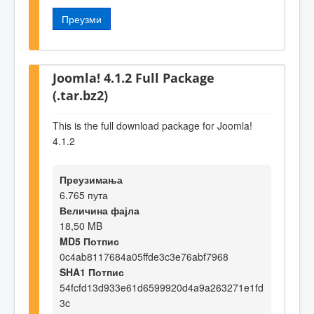
Преузми
Joomla! 4.1.2 Full Package
(.tar.bz2)
This is the full download package for Joomla!
4.1.2
Преузимања
6.765 пута
Величина фајла
18,50 MB
MD5 Потпис
0c4ab8117684a05ffde3c3e76abf7968
SHA1 Потпис
54fcfd13d933e61d6599920d4a9a263271e1fd
3c