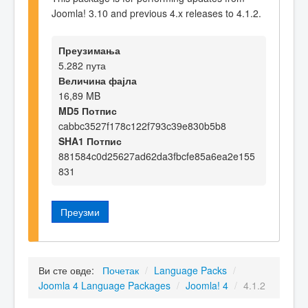
Joomla! 3.10 and previous 4.x releases to 4.1.2.
Преузимања
5.282 пута
Величина фајла
16,89 MB
MD5 Потпис
cabbc3527f178c122f793c39e830b5b8
SHA1 Потпис
881584c0d25627ad62da3fbcfe85a6ea2e155
831
Преузми
Ви сте овде:
Почетак
/
Language Packs
/
Joomla 4 Language Packages
/
Joomla! 4
/
4.1.2