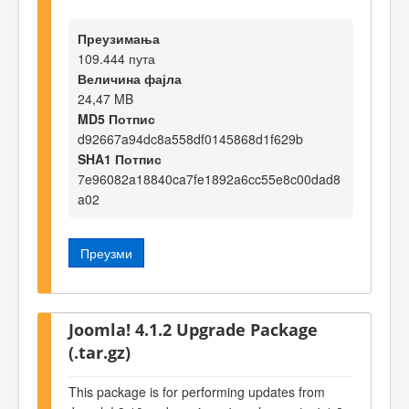
Преузимања
109.444 пута
Величина фајла
24,47 MB
MD5 Потпис
d92667a94dc8a558df0145868d1f629b
SHA1 Потпис
7e96082a18840ca7fe1892a6cc55e8c00dad8
a02
Преузми
Joomla! 4.1.2 Upgrade Package
(.tar.gz)
This package is for performing updates from