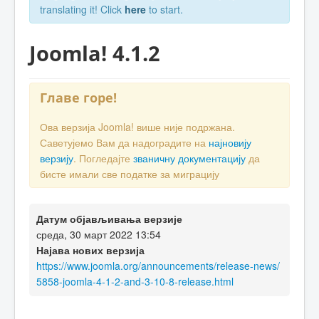
translating it! Click
here
to start.
Joomla! 4.1.2
Главе горе!
Ова верзија Joomla! више није подржана.
Саветујемо Вам да надоградите на
најновију
верзију
. Погледајте
званичну документацију
да
бисте имали све податке за миграцију
Датум објављивања верзије
среда, 30 март 2022 13:54
Најава нових верзија
https://www.joomla.org/announcements/release-news/
5858-joomla-4-1-2-and-3-10-8-release.html