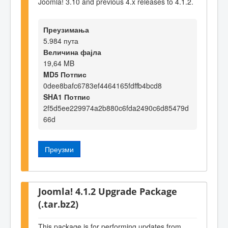
Joomla! 3.10 and previous 4.x releases to 4.1.2.
Преузимања
5.984 пута
Величина фајла
19,64 MB
MD5 Потпис
0dee8bafc6783ef4464165fdffb4bcd8
SHA1 Потпис
2f5d5ee229974a2b880c6fda2490c6d85479d
66d
Преузми
Joomla! 4.1.2 Upgrade Package
(.tar.bz2)
This package is for performing updates from