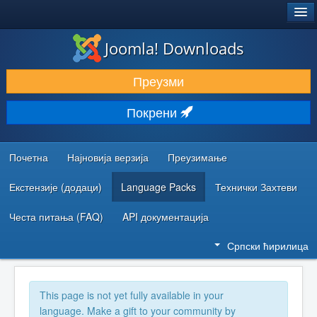
®
JOOMLA!
Joomla! Downloads
ПРЕУЗИМАЊЕ И ПРОШИРЕЊА (ЕКСТЕНЗИЈЕ)
Преузми
ОТКРИЈТЕ И НАУЧИТЕ
Покрени
ЗАЈЕДНИЦА И ПОДРШКА
РЕСУРСИ ЗА РАЗВОЈ
Почетна
Најновија верзија
Преузимање
Екстензије (додаци)
Language Packs
Технички Захтеви
Честа питања (FAQ)
API документација
Српски ћирилица
This page is not yet fully available in your
language. Make a gift to your community by