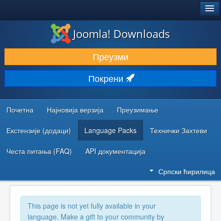
®
JOOMLA!
Joomla! Downloads
ПРЕУЗИМАЊЕ И ПРОШИРЕЊА (ЕКСТЕНЗИЈЕ)
Преузми
ОТКРИЈТЕ И НАУЧИТЕ
Покрени
ЗАЈЕДНИЦА И ПОДРШКА
РЕСУРСИ ЗА РАЗВОЈ
Почетна
Најновија верзија
Преузимање
Екстензије (додаци)
Language Packs
Технички Захтеви
Честа питања (FAQ)
API документација
Српски ћирилица
This page is not yet fully available in your
language. Make a gift to your community by