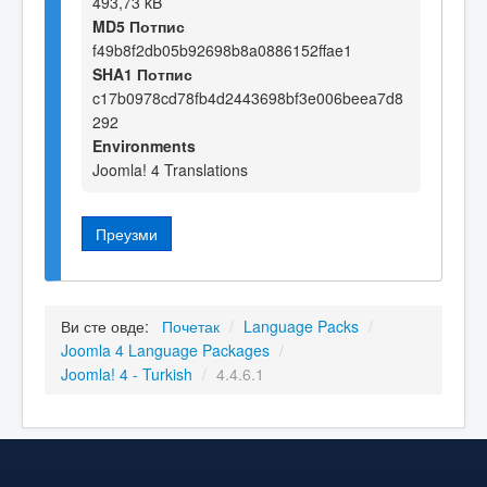
493,73 kB
MD5 Потпис
f49b8f2db05b92698b8a0886152ffae1
SHA1 Потпис
c17b0978cd78fb4d2443698bf3e006beea7d8
292
Environments
Joomla! 4 Translations
Преузми
Ви сте овде:
Почетак
/
Language Packs
/
Joomla 4 Language Packages
/
Joomla! 4 - Turkish
/
4.4.6.1