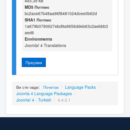
493,39 kB
MD5 Потпис
bc2ace67b48aa96f8481024dcee0b62d
SHA1 Потпис
1a679b0790627ebd9a9656ddeb63c2aebbb3
aed6
Environments
Joomla! 4 Translations
Преузми
Ви сте овде:
Почетак
/
Language Packs
/
Joomla 4 Language Packages
/
Joomla! 4 - Turkish
/
4.4.2.1