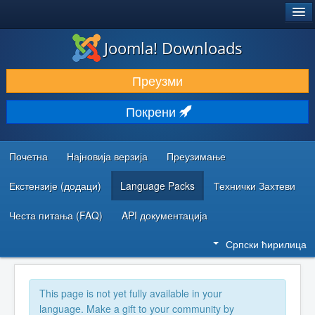
®
JOOMLA!
Joomla! Downloads
ПРЕУЗИМАЊЕ И ПРОШИРЕЊА (ЕКСТЕНЗИЈЕ)
Преузми
ОТКРИЈТЕ И НАУЧИТЕ
Покрени
ЗАЈЕДНИЦА И ПОДРШКА
РЕСУРСИ ЗА РАЗВОЈ
Почетна
Најновија верзија
Преузимање
Екстензије (додаци)
Language Packs
Технички Захтеви
Честа питања (FAQ)
API документација
Српски ћирилица
This page is not yet fully available in your
language. Make a gift to your community by