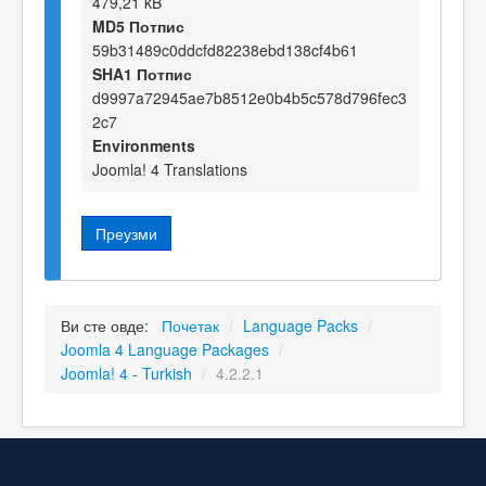
479,21 kB
MD5 Потпис
59b31489c0ddcfd82238ebd138cf4b61
SHA1 Потпис
d9997a72945ae7b8512e0b4b5c578d796fec3
2c7
Environments
Joomla! 4 Translations
Преузми
Ви сте овде:
Почетак
/
Language Packs
/
Joomla 4 Language Packages
/
Joomla! 4 - Turkish
/
4.2.2.1