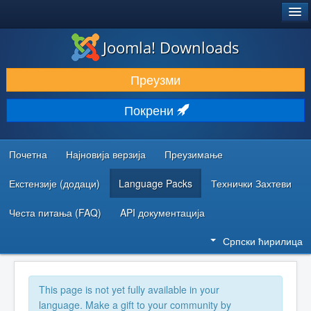
®
JOOMLA!
Joomla! Downloads
ПРЕУЗИМАЊЕ И ПРОШИРЕЊА (ЕКСТЕНЗИЈЕ)
Преузми
ОТКРИЈТЕ И НАУЧИТЕ
Покрени
ЗАЈЕДНИЦА И ПОДРШКА
РЕСУРСИ ЗА РАЗВОЈ
Почетна
Најновија верзија
Преузимање
Екстензије (додаци)
Language Packs
Технички Захтеви
Честа питања (FAQ)
API документација
Српски ћирилица
This page is not yet fully available in your
language. Make a gift to your community by