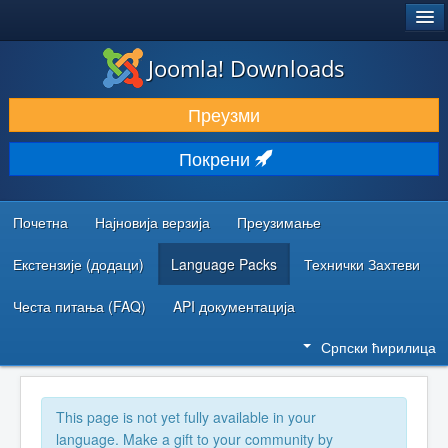
®
JOOMLA!
Joomla! Downloads
ПРЕУЗИМАЊЕ И ПРОШИРЕЊА (ЕКСТЕНЗИЈЕ)
Преузми
ОТКРИЈТЕ И НАУЧИТЕ
Покрени
ЗАЈЕДНИЦА И ПОДРШКА
РЕСУРСИ ЗА РАЗВОЈ
Почетна
Најновија верзија
Преузимање
Екстензије (додаци)
Language Packs
Технички Захтеви
Честа питања (FAQ)
API документација
Српски ћирилица
This page is not yet fully available in your
language. Make a gift to your community by