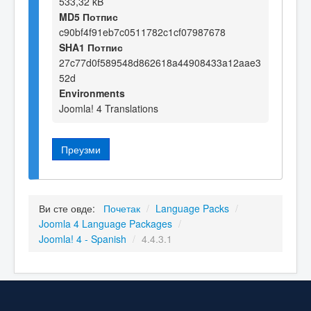
533,32 kB
MD5 Потпис
c90bf4f91eb7c0511782c1cf07987678
SHA1 Потпис
27c77d0f589548d862618a44908433a12aae3
52d
Environments
Joomla! 4 Translations
Преузми
Ви сте овде:
Почетак
/
Language Packs
/
Joomla 4 Language Packages
/
Joomla! 4 - Spanish
/
4.4.3.1