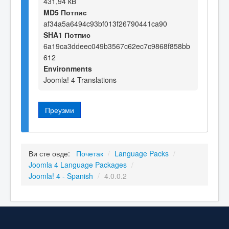
431,94 kB
MD5 Потпис
af34a5a6494c93bf013f26790441ca90
SHA1 Потпис
6a19ca3ddeec049b3567c62ec7c9868f858bb
612
Environments
Joomla! 4 Translations
Преузми
Ви сте овде:
Почетак
/
Language Packs
/
Joomla 4 Language Packages
/
Joomla! 4 - Spanish
/
4.0.0.2