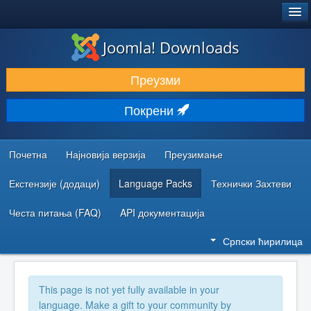
®
JOOMLA!
Joomla! Downloads
ПРЕУЗИМАЊЕ И ПРОШИРЕЊА (ЕКСТЕНЗИЈЕ)
Преузми
ОТКРИЈТЕ И НАУЧИТЕ
Покрени
ЗАЈЕДНИЦА И ПОДРШКА
РЕСУРСИ ЗА РАЗВОЈ
Почетна
Најновија верзија
Преузимање
Екстензије (додаци)
Language Packs
Технички Захтеви
Честа питања (FAQ)
API документација
Српски ћирилица
This page is not yet fully available in your
language. Make a gift to your community by