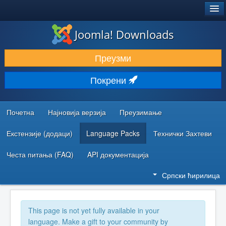
®
JOOMLA!
Joomla! Downloads
ПРЕУЗИМАЊЕ И ПРОШИРЕЊА (ЕКСТЕНЗИЈЕ)
Преузми
ОТКРИЈТЕ И НАУЧИТЕ
Покрени
ЗАЈЕДНИЦА И ПОДРШКА
РЕСУРСИ ЗА РАЗВОЈ
Почетна
Најновија верзија
Преузимање
Екстензије (додаци)
Language Packs
Технички Захтеви
Честа питања (FAQ)
API документација
Српски ћирилица
This page is not yet fully available in your
language. Make a gift to your community by