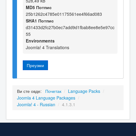
528,49 kB
MD5 Потпис
25b1262c4785e01175561ee4f66ad083
SHA1 Потпис
d31433d2fc27b0ec7add9d1fbab8ee8e5e97cc
55
Environments
Joomla! 4 Translations
Преузми
Ви сте овде:
Почетак
/
Language Packs
/
Joomla 4 Language Packages
/
Joomla! 4 - Russian
/
4.1.3.1