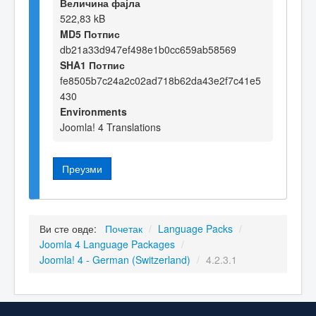
Величина фајла
522,83 kB
MD5 Потпис
db21a33d947ef498e1b0cc659ab58569
SHA1 Потпис
fe8505b7c24a2c02ad718b62da43e2f7c41e5
430
Environments
Joomla! 4 Translations
Преузми
Ви сте овде:
Почетак
/
Language Packs
/
Joomla 4 Language Packages
/
Joomla! 4 - German (Switzerland)
/
4.2.3.1