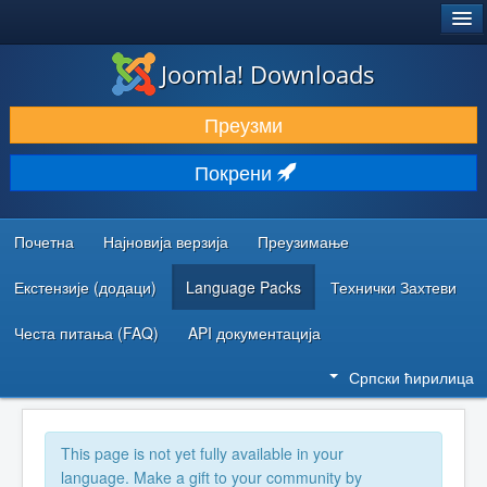
®
JOOMLA!
Joomla! Downloads
ПРЕУЗИМАЊЕ И ПРОШИРЕЊА (ЕКСТЕНЗИЈЕ)
Преузми
ОТКРИЈТЕ И НАУЧИТЕ
Покрени
ЗАЈЕДНИЦА И ПОДРШКА
РЕСУРСИ ЗА РАЗВОЈ
Почетна
Најновија верзија
Преузимање
Екстензије (додаци)
Language Packs
Технички Захтеви
Честа питања (FAQ)
API документација
Српски ћирилица
This page is not yet fully available in your
language. Make a gift to your community by